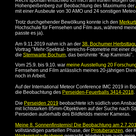
Recht spontan entschied ich mich am frühen Morgen de
Hohenpeißenberg zur Beobachtung des Maximums der
mit einer Ausbeute von 30 AMO und 24 sonstigen Meteor
Trotz durchgehender Bewölkung konnte ich den
Merkurt
Hochschule für Fernsehen und Film aus, während mein
passte es ja).
Am 9.11.2019 nahm ich an der
38. Bochumer Herbsttag
Vortrag "Mehr-Spektral- bereichs-Fotometrie mit einer 
die
Sternwarte Bochum
, das berühmte "Kap Kaminski".
Vom 25.9. bis 9.10. war
meine
Ausstellung 20 Forschun
Fernsehen und Film anlässlich meines 20-jährigen Dien
noch in Arbeit.
Auf der International Meteor Conference IMC 2019 in Bo
die Beobachtung des
Perseiden-Feuerballs 3414-2018
.
Die
Perseiden 2019
beobachtete ich südlich von Ansbac
mit lichtstarken 85mm-Objektiven auf der Suche nach St
Perseiden außerhalb des Bildfeldds meiner Kameras.
Meine 8. Sonnenfinsternis! Die Beobachtung am 2.7.2019
vollständigen partiellen Phase, der
Protuberanzen
, der
Weitwinkelaufnahmen
gemacht. Hierbei kam auch mein