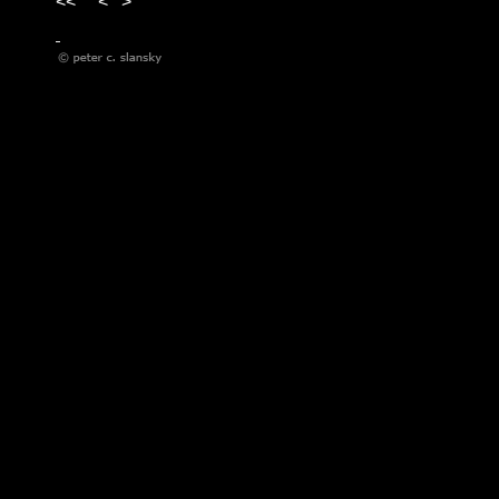
<<
<
>