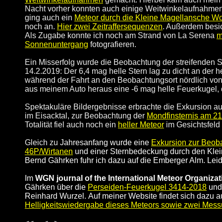
Nacht vorher konnten auch einige Weitwinkelaufnahmen
ging auch ein
Meteor durch die Kleine Magellansche W
noch an.
Hier zwei Zeitraffersequenzen
. Außerdem besic
Als Zugabe konnte ich noch am Strand von La Serena
m
Sonnenuntergang
fotografieren.
Ein Misserfolg wurde die Beobachtung der streifende
14.2.2019: Der 6,4 mag helle Stern lag zu dicht an der h
während der Fahrt an den Beobachtungsort nördlich vo
aus meinem Auto heraus eine -6 mag helle Feuerkugel,
Spektakuläre Bildergebnisse erbrachte die Exkursion a
im Eisacktal, zur Beobachtung der
Mondfinsternis am 21
Totalität fiel auch noch ein
heller Meteor
im Gesichtsfeld
Gleich zu
Jahresanfang wurde eine
Exkursion zur Beob
46P/Wirtanen
und einer Sternbedeckung durch den Klei
Bernd Gährken fuhr ich dazu auf die
Emberger Alm. Leid
Im
WGN journal of the International Meteor Organizat
Gährken über die
Perseiden-Feuerkugel 3414-2018
und
Reinhard Wurzel.
Auf meiner Website findet sich dazu 
Helligkeitswiedergabe dieses Meteors sowie zwei Mess