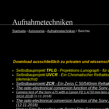
Startseite
›
Astronomie
›
Aufnahmetechniken
/ Berichte
Download ausschließlich zu privaten und wissensch
Selbstbauprojekt
TPLG
- Projektions-Lunograph - fü
Selbstbauprojekt
UVCR
- Ein Chromatischer Refrakto
(demnächst)
Selbstbauprojekt
ZCR
- Ein Zeiss C 50/540mm Refrakt
The opto-electronical conversion function of the Son
Camera test of the Sony
a
7S with a Canon FD 1.4/50 mm lens ab
3414-2018
(3.11.2018)
The opto-electronical conversion function of the Sony 
(12.11.2018)