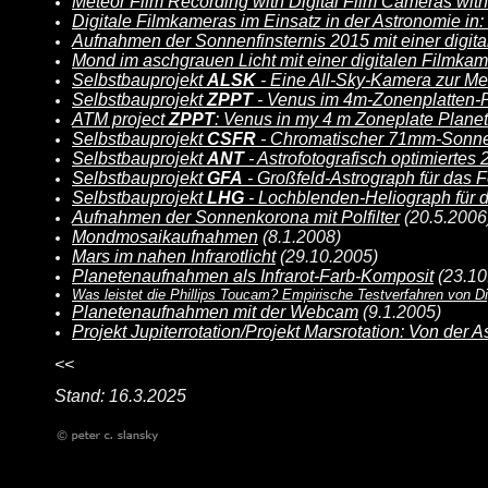
Meteor Film Recording with Digital Film Cameras wi
Digitale Filmkameras im Einsatz in der Astronomie in
Aufnahmen der Sonnenfinsternis 2015 mit einer digit
Mond im aschgrauen Licht mit einer digitalen Filmka
Selbstbauprojekt
ALSK
- Eine All-Sky-Kamera zur M
Selbstbauprojekt
ZPPT
- Venus im 4m-Zonenplatten-
ATM project
ZPPT
: Venus in my 4 m Zoneplate Plane
Selbstbauprojekt
CSFR
- Chromatischer 71mm-Sonnen
Selbstbauprojekt
ANT
- Astrofotografisch optimierte
Selbstbauprojekt
GFA
- Großfeld-Astrograph für das 
Selbstbauprojekt
LHG
- Lochblenden-Heliograph für 
Aufnahmen der Sonnenkorona mit Polfilter
(20.5.2006
Mondmosaikaufnahmen
(8.1.2008)
Mars im nahen Infrarotlicht
(29.10.2005)
Planetenaufnahmen als Infrarot-Farb-Komposit
(23.10
Was leistet die Phillips Toucam? Empirische Testverfahren von 
Planetenaufnahmen mit der Webcam
(9.1.2005)
Projekt Jupiterrotation/Projekt Marsrotation: Von der 
<<
Stand: 16.3.2025