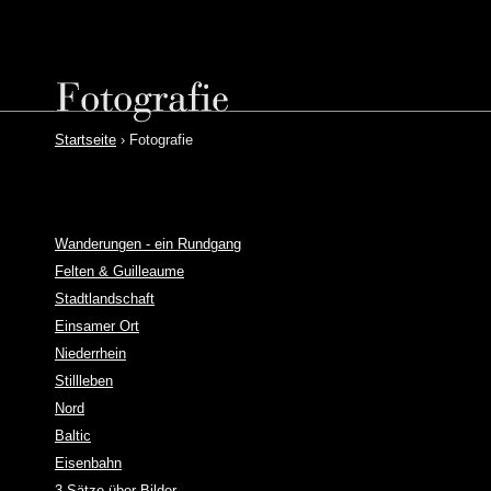
Startseite
› Fotografie
Wanderungen - ein Rundgang
Felten & Guilleaume
Stadtlandschaft
Einsamer Ort
Niederrhein
Stillleben
Nord
Baltic
Eisenbahn
3 Sätze über Bilder