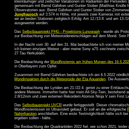
kleinräumiger und zeitlicher Variationen im Radianten der Perseiden
gemeinsam mit Bernd Gährken und Gunter Stober (Matthias Knülle ha
Observatorien aus: Bernd Gährken und Gunter Stober von Zimmerwa
Jungfraujoch
auf 3.574 m Höhe, mit jeweils zwei Kameras mit exte
wir an beiden Stationen zeitgleich Erfolg: Am 12./13.8. und am 13./
ausgewertet werden.
Das
Selbstbauprojekt PHG - Projektions-Lunograph
- wurde als Prot
zur Beobachtung von Meteoroideneinschlägen auf dem Mond. Sein Fir
In der Nacht vom 30. auf den 31. Mai beobachtete ich von meiner 
ich keinen einzigen Meteor - aber meine Sony a7S zeichnete zwisc
27 Tau Herkuliden.
Die Beobachtung der
Mondfinsternis am frühen Morgen des 16.5.20
in Oberbayern zum Opfer.
Zusammen mit Bernd Gährken beobachtete ich am 6.5.2022 nördlich
Mondimpakten durch die Meteoroide der Eta Aquariden
. Die Auswert
Die Beobachtung der Lyriden am 21./22.4. geriet zu einer Enttäuschun
andere Meteore. Immerhin hatte hier mein All-Sky-Twin, bestehend
2.8/12mm und zwei externen Rekordern Atomos Ninja V sein First Li
Das
Selbstbauprojekt UVCR
wurde fertiggestellt. Dieser chromatis
Mondfinsternissen im Ultraviolett gebaut. Er soll an die erfolgreiche
Nahinfraroten
anschließen. Eine erste Testmöglichkeit hätte sich be
ergeben sollen - hätte...
Die Beobachtung der Quadrantiden 2022 fiel, wie schon 2021, leide