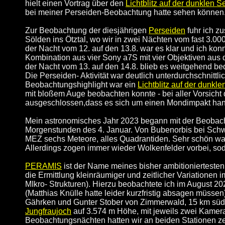
hielt einen Vortrag über den
Lichtblitz auf der dunklen 
bei meiner Perseiden-Beobachtung hatte sehen können
Zur Beobachtung der diesjährigen
Perseiden
fuhr ich z
Sölden ins Ötztal, wo wir in zwei Nächten vom fast 3.0
der Nacht vom 12. auf den 13.8. war es klar und ich ko
Kombination aus vier Sony a7S mit vier Objektiven aus 
der Nacht vom 13. auf den 14.8. blieb es weitgehend bed
Die Perseiden- Aktivität war deutlich unterdurchschnittl
Beobachtungshighlight war ein
Lichtblitz auf der dunkl
mit bloßem Auge beobachten konnte - bei aller Vorsicht de
ausgeschlossen,dass es sich um einen Mondimpakt han
Mein astronomisches Jahr 2023 begann mit der Beobach
Morgenstunden des 4. Januar. Von Bubenorbis bei Schw
MEZ sechs Meteore, alles Quadrantiden. Sehr schön war
Allerdings zogen immer wieder Wolkenfelder vorbei, sod
PERAMIS
ist der Name meines bisher ambitionierteste
die Ermittlung kleinräumiger und zeitlicher Variatione
MIkro- Strukturen). Hierzu beobachtete ich im August 
(Matthias Knülle hatte leider kurzfristig absagen müss
Gährken und Gunter Stober von Zimmerwald, 15 km süd
Jungfraujoch
auf 3.574 m Höhe, mit jeweils zwei Kamera
Beobachtungsnächten hatten wir an beiden Stationen ze