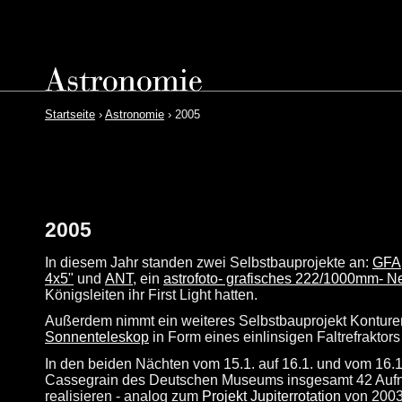
Startseite
›
Astronomie
› 2005
2005
In diesem Jahr standen zwei Selbstbauprojekte an:
GFA
4x5"
und
ANT
, ein
astrofoto- grafisches
222/1000mm-
Ne
Königsleiten ihr First Light hatten.
Außerdem nimmt ein weiteres Selbstbauprojekt Konture
Sonnenteleskop
in Form eines einlinsigen Faltrefrakto
In den beiden Nächten vom 15.1. auf 16.1. und vom 16.
Cassegrain des Deutschen Museums insgesamt 42 Auf
realisieren - analog zum
Projekt Jupiterrotation
von 2003.