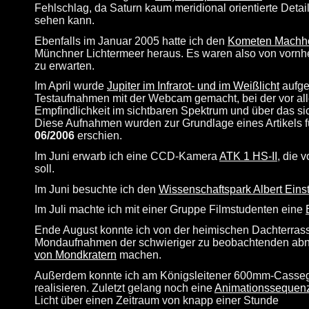
Fehlschlag, da Saturn kaum meridional orientierte Detai
sehen kann.
Ebenfalls im Januar 2005 hatte ich den
Kometen Machh
Münchner Lichtermeer heraus. Es waren also von vornhe
zu erwarten.
Im April wurde
Jupiter im Infrarot- und im Weißlicht
aufge
Testaufnahmen mit der Webcam gemacht, bei der vor alle
Empfindlichkeit im sichtbaren Spektrum und über das si
Diese Aufnahmen wurden zur Grundlage eines Artikels 
06/2006
erschien.
Im Juni erwarb ich eine CCD-Kamera
ATK 1 HS-II
, die 
soll.
Im Juni besuchte ich den
Wissenschaftspark Albert Einst
Im Juli machte ich mit einer Gruppe Filmstudenten eine
Ende August konnte ich von der heimischen Dachterras
Mondaufnahmen der schwieriger zu beobachtenden a
von Mondkratern
machen.
Außerdem konnte ich am Königsleitener 600mm-Casse
realisieren. Zuletzt gelang noch eine
Animationssequenz
Licht über einen Zeitraum von knapp einer Stunde