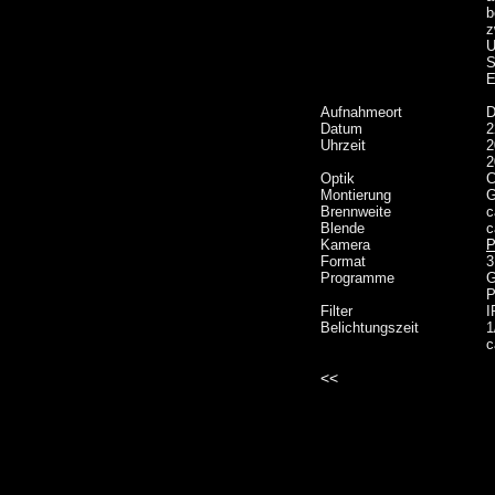
b
z
U
S
E
Aufnahmeort
D
Datum
2
Uhrzeit
2
2
Optik
C
Montierung
G
Brennweite
c
Blende
c
Kamera
P
Format
3
Programme
G
P
Filter
I
Belichtungszeit
1
c
<<