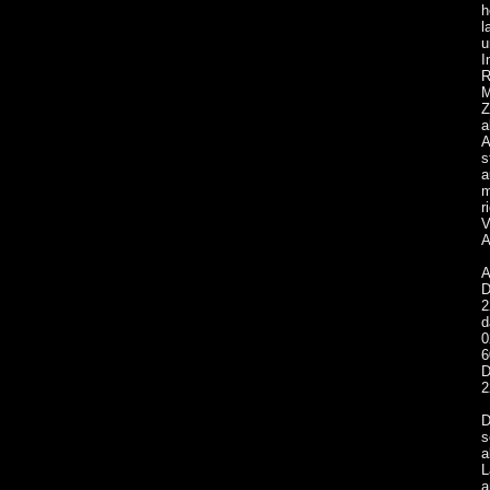
h
l
u
I
R
M
Z
a
A
s
a
m
r
V
A
A
D
2
d
0
6
D
2
D
s
a
L
a