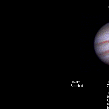
Objekt
J
Sternbild
Z
J
9
U
m
b