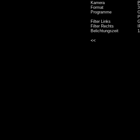
Kamera
P
Format
3
Programme
G
P
Filter Links
G
Filter Rechts
I
Belichtungszeit
1
<<