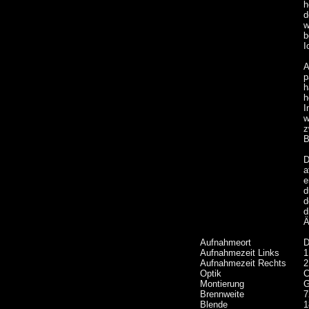
h
d
w
b
I
A
p
h
h
I
w
z
B
D
a
e
d
d
d
Ä
Aufnahmeort
D
Aufnahmezeit Links
1
Aufnahmezeit Rechts
2
Optik
C
Montierung
G
Brennweite
7
Blende
1