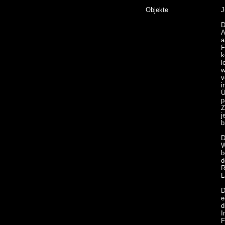
Objekte
J
D
A
a
F
k
l
w
v
i
Ü
p
Z
j
b
D
W
b
d
R
L
D
e
d
I
F