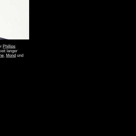
er
Phillips
eit langer
ne
,
Mond
und