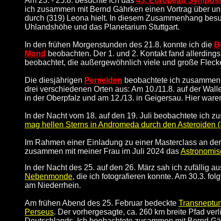
Am 23. - 25.8. besuchte ich das
43.
E
uropean
S
ympos
ich zusammen mit Bernd Gährken einen Vortrag über u
durch (319) Leona hielt. In diesem Zusammenhang bes
Uhlandshöhe und das
Planetarium Stuttgart.
In den frühen Morgenstunden des 21.8. konnte ich die
B
Mond
beobachten. Der 1. und 2. Kontakt fand allerdings 
beobachtet, die außergewöhnlich viele und große Flecke
Die diesjährigen
Perseiden
beobachtete ich zusammen m
drei verschiedenen Orten aus: Am 10./11.8. auf der Wal
in der Oberpfalz und am 12./13. in Geigersau. Hier ware
In der Nacht vom 18. auf den 19. Juli beobachtete ich
mag hellen Sterns in Andromeda durch den Asteroiden (
Im Rahmen einer Einladung zu einer Masterclass an der 
zusammen mit meiner Frau im Juli 2024 das
Astronomis
In der Nacht des 25. auf den 26. März sah ich zufälli
Nebenmonde
, die ich fotografieren konnte. Am 30.3. fol
am Niederrhein.
Am frühen Abend des 25. Februar bedeckte
Transneptun
Perseus
. Der vorhergesagte, ca. 260 km breite Pfad ver
Deutschlands. Ich beobachtete zusammen mit Bernd Gä