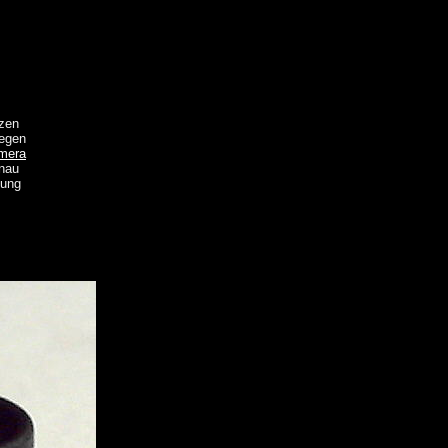
tzen
gegen
mera
enau
bung