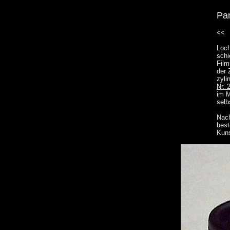
Pa
<<
Loch
schi
Film
der 
zyli
Nr. 
im M
selb
Nach
best
Kuns