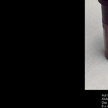
Auf 
Aluf
Das 
8 x 