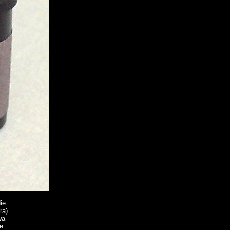
ie
ra).
wa
e