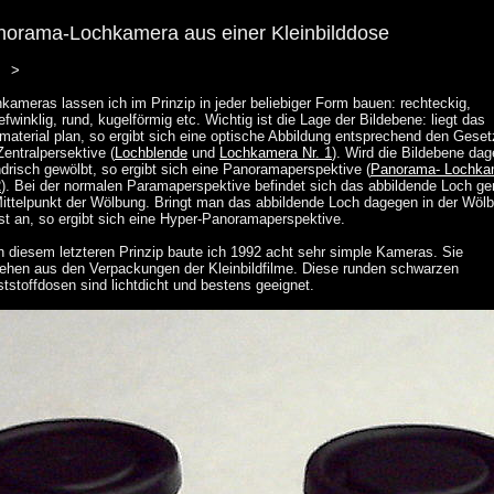
norama-Lochkamera aus einer Kleinbilddose
>
kameras lassen ich im Prinzip in jeder beliebiger Form bauen: rechteckig,
efwinklig, rund, kugelförmig etc. Wichtig ist die Lage der Bildebene: liegt das
material plan, so ergibt sich eine optische Abbildung entsprechend den Gese
Zentralpersektive (
Lochblende
und
Lochkamera Nr. 1
). Wird die Bildebene da
ndrisch gewölbt, so ergibt sich eine Panoramaperspektive (
Panorama- Lochka
2
). Bei der normalen Paramaperspektive befindet sich das abbildende Loch g
ittelpunkt der Wölbung. Bringt man das abbildende Loch dagegen in der Wöl
st an, so ergibt sich eine Hyper-Panoramaperspektive.
 diesem letzteren Prinzip baute ich 1992 acht sehr simple Kameras. Sie
ehen aus den Verpackungen der Kleinbildfilme. Diese runden schwarzen
tstoffdosen sind lichtdicht und bestens geeignet.