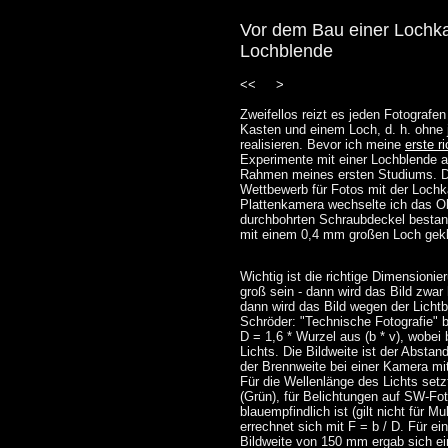
Vor dem Bau einer Lochka
Lochblende
<<
>
Zweifellos reizt es jeden Fotografe
Kasten und einem Loch, d. h. ohne j
realisieren. Bevor ich meine
erste r
Experimente mit einer Lochblende 
Rahmen meines ersten Studiums. Di
Wettbewerb für Fotos mit der Loch
Plattenkamera wechselte ich das Ob
durchbohrten Schraubdeckel bestand
mit einem 0,4 mm großen Loch gekl
Wichtig ist die richtige Dimension
groß sein - dann wird das Bild zwar h
dann wird das Bild wegen der Licht
Schröder: "Technische Fotografie" 
D = 1,6 * Wurzel aus (b * v), wobei 
Lichts. Die Bildweite ist der Absta
der Brennweite bei einer Kamera mit
Für die Wellenlänge des Lichts set
(Grün), für Belichtungen auf SW-Fot
blauempfindlich ist (gilt nicht für 
errechnet sich mit F = b / D. Für 
Bildweite von 150 mm ergab sich e