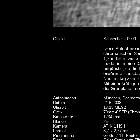
Objekt
Sonnenfleck 0999
Diese Aufnahme i
chromatischen Son
1,7 m Brennweite.
Leider ist meine 
ungünstig, da die
erwärmte Hausdac
Nachmittag ziemlic
Mit einer kräftige
die Granulation d
Aufnahmeort
München, Dachterr
Datum
21.6.2008
Uhrzeit
18:18 MESZ
Optik
70mm-CSFR (Chromat
Brennweite
1734 mm
Blende
25
Kamera
ATIK 1 HS II
Format
3,7 x 2,77 mm
Programme
Giotto 2.14, Photo