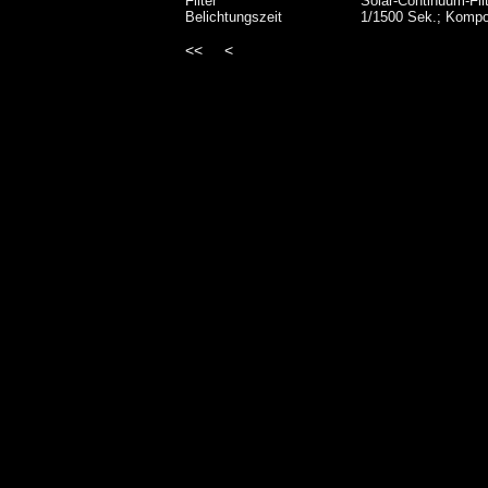
Filter
Solar-Continuum-Filte
Belichtungszeit
1/1500 Sek.; Kompo
<<
<