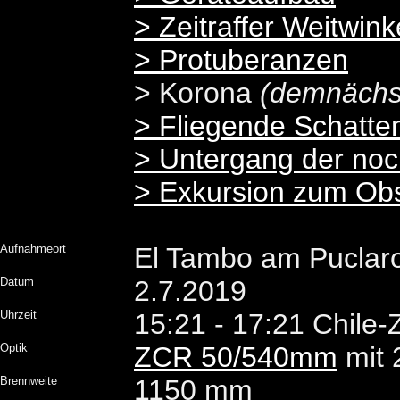
> Zeitraffer Weitwink
>
Protuberanzen
> Korona
(demnächs
> Fliegende Schatte
> Untergang der noch
> Exkursion zum Obs
Aufnahmeort
El Tambo am Puclaro-
Datum
2.7.2019
Uhrzeit
15:21 - 17:21 Chile-Z
Optik
ZCR 50/540mm
mit 
Brennweite
1150 mm