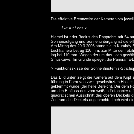
Die effektive Brennweite der Kamera vom jeweil
f
= r / cos x
eff
Hierbei ist r der Radius des Papprohrs mit 64 
Sonnenaufgang und Sonnenuntergang ist die eff
Am Mittag des 29.3.2006 stand sie in Kumköy 56
Lochkamera betrug 116 mm. Zur Mitte der Totali
lag bei 110 mm. Wegen der um das Loch gewölbt
Sinuskurve. Im Grunde spiegelt die Panorama-L
> Funktionsskizze der Sonnenfinsternis-Stric
Das Bild unten zeigt die Kamera auf dem Kopf s
führung in Form von zwei geschwärzten Holzlei
geklemmt wurde (der helle Bereich). Der dem Fo
um den Einfluss des vom weißen Fotopapier refl
quadratischen Ausschnitt des oberen Deckels d
Zentrum des Deckels angebrachte Loch wird ein Te