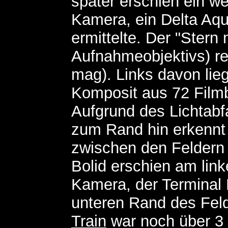
später erschien ein we
Kamera
, ein Delta Aqu
ermittelte. Der
"
Stern 
Aufnahmeobjektivs) rec
mag). Links davon lieg
Komposit aus 72 Film
Aufgrund des Lichtabfa
zum Rand hin erkennt
zwischen den Feldern 
Bolid erschien am lin
Kamera, der Terminal 
unteren Rand des Fel
Train
war noch über 3 