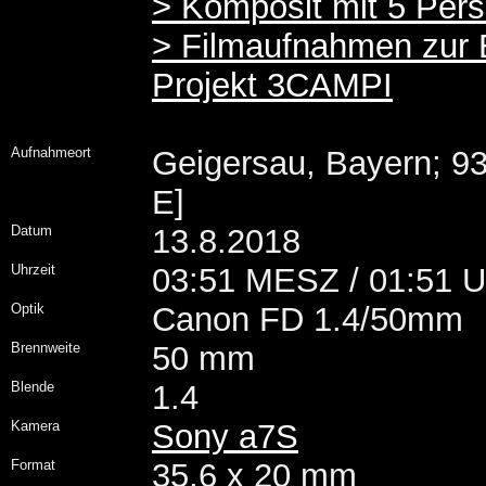
> Komposit mit 5 Pers
> Filmaufnahmen zur E
Projekt 3CAMPI
Aufnahmeort
Geigersau, Bayern; 93
E]
Datum
13.8.2018
Uhrzeit
03:51 MESZ / 01:51 
Optik
Canon FD 1.4/50mm
Brennweite
50 mm
Blende
1.4
Kamera
Sony a7S
Format
35,6 x 20 mm