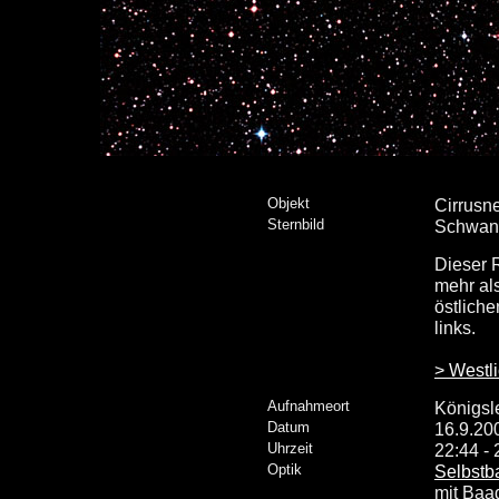
Objekt
Cirrusne
Sternbild
Schwan
Dieser 
mehr al
östliche
links.
> Westli
Aufnahmeort
Königsle
Datum
16.9.20
Uhrzeit
22:44 -
Optik
Selbstb
mit Baa