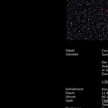
Objekt
Cirr
Sternbild
Sch
Der 
Sup
er s
Das 
> Ös
Aufnahmeort
Köni
Datum
11.
Uhrzeit
00:
Optik
TMB
Tel