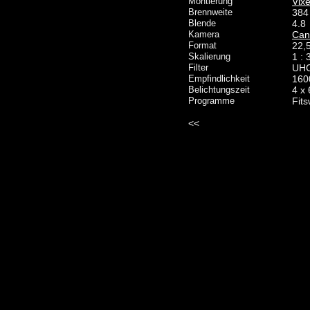
Montierung
Vix
Brennweite
384
Blende
4.8
Kamera
Can
Format
22,
Skalierung
1 : 
Filter
UH
Empfindlichkeit
160
Belichtungszeit
4 x 
Programme
Fit
<<