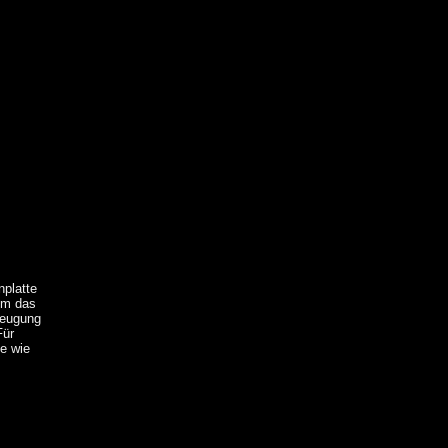
nplatte
 im das
 Beugung
Für
e wie