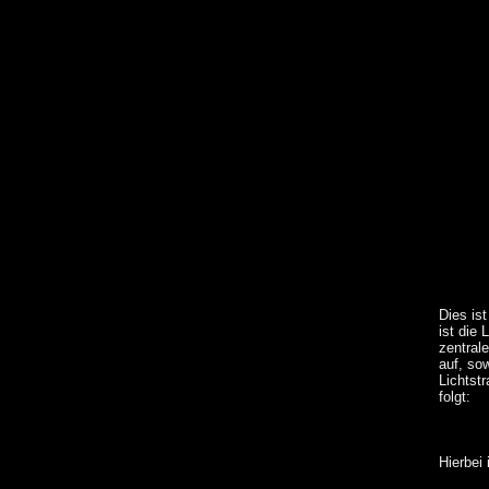
Dies is
ist die
zentral
auf, so
Lichtst
folgt:
Hierbei 