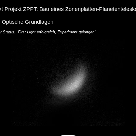
kt
Projekt ZPPT: Bau eines Zonenplatten-Planetentelesk
II: Optische Grundlagen
er Status:
First Light erfolgreich, Experiment gelungen!