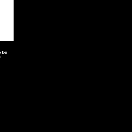
e bei
ge