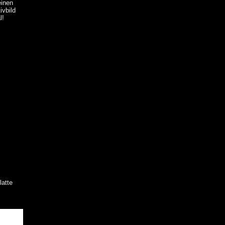
einen
ivbild
l!
latte