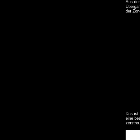
Aus der
Übergan
der Zon
Das ist
eine be
zerstre