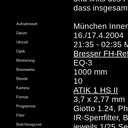
dass insgesamt
Aufnahmeort
München Innen
Datum
16./17.4.2004
Uhrzeit
21:35 - 02:35
Optik
Bresser FH-Ref
Montierung
EQ-3
Brennweite
1000 mm
Blende
10
Kamera
ATIK 1 HS II
Format
3,7 x 2,77 mm
Programme
Giotto 1.24, P
Filter
IR-Sperrfilter,
Belichtungszeit
jeweils 1/25 Se