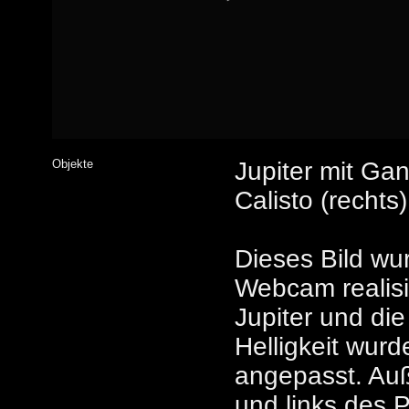
Objekte
Jupiter mit Ga
Calisto (rechts)
Dieses Bild wu
Webcam realisie
Jupiter und die
Helligkeit wurd
angepasst. Au
und links des P