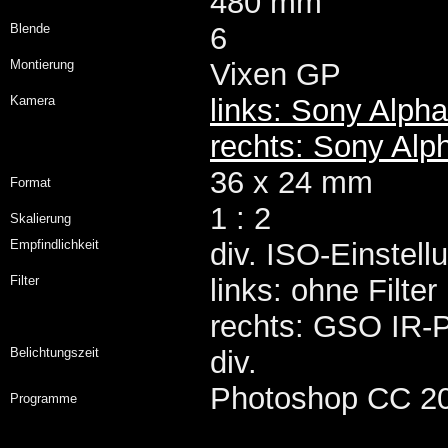
480 mm
Blende
6
Montierung
Vixen GP
Kamera
links: Sony Alph
rechts: Sony Al
36 x 24 mm
Format
1 : 2
Skalierung
Empfindlichkeit
div. ISO-Einstell
Filter
links: ohne Filter
rechts: GSO IR-P
Belichtungszeit
div.
Photoshop CC 20
Programme