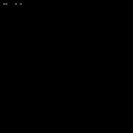
<<
<
>