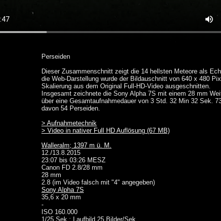
Perseiden
Dieser Zusammenschnitt zeigt die 14 hellsten Meteore als Echt
die Web-Darstellung wurde der Bildauschnitt von 640 x 480 Pix
Skalierung aus dem Original Full-HD-Video ausgeschnitten.
Insgesamt zeichnete die Sony Alpha 7S mit einem 28 mm Weit
über eine Gesamtaufnahmedauer von 3 Std. 32 Min 32 Sek. 73
davon 54 Perseiden.
> Aufnahmetechnik
> Video in nativer Full HD Auflösung (67 MB)
Walleralm; 1397 m ü. M.
12./13.8.2015
23:07 bis 03:26 MESZ
Canon FD 2.8/28 mm
28 mm
2.8 (im Video falsch mit "4" angegeben)
Sony Alpha 7S
35,6 x 20 mm
-
ISO 160.000
1/25 Sek.; Laufbild 25 Bilder/Sek.