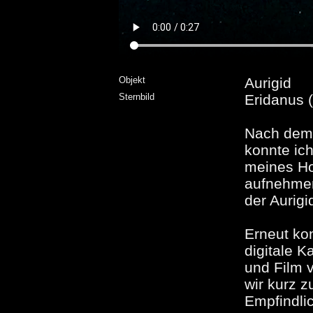
Objekt
Aurigid
Sternbild
Eridanus (
Nach de
konnte ic
meines Ho
aufnehmen
der Aurigi
Erneut ko
digitale 
und Film 
wir kurz z
Empfindli