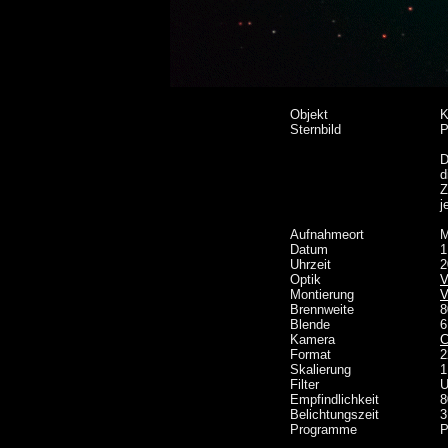
Objekt
K
Sternbild
P
D
d
Z
j
Aufnahmeort
M
Datum
1
Uhrzeit
2
Optik
V
Montierung
V
Brennweite
8
Blende
6
Kamera
C
Format
2
Skalierung
1
Filter
U
Empfindlichkeit
8
Belichtungszeit
3
Programme
P