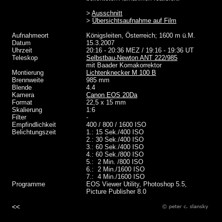
>
Ausschnitt
>
Übersichtsaufnahme auf Film
Aufnahmeort
Königsleiten, Österreich; 1600 m ü.M.
Datum
15.3.2007
Uhrzeit
20:16 - 20:36 MEZ / 19:16 - 19:36 UT
Teleskop
Selbstbau-Newton ANT 222/985
mit Baader Komakorrektor
Montierung
Lichtenknecker M 100 B
Brennweite
985 mm
Blende
4.4
Kamera
Canon EOS 20Da
Format
22,5 x 15 mm
Skalierung
1:6
Filter
-
Empfindlichkeit
400 / 800 / 1600 ISO
Belichtungszeit
1.: 15 Sek./400 ISO
2.: 30 Sek./400 ISO
3.: 60 Sek./400 ISO
4.: 60 Sek./800 ISO
5.: 2 Min. /800 ISO
6.: 2 Min./1600 ISO
7.: 4 Min./1600 ISO
Programme
EOS Viewer Utility, Photoshop 5.5,
Picture Publisher 8.0
<<