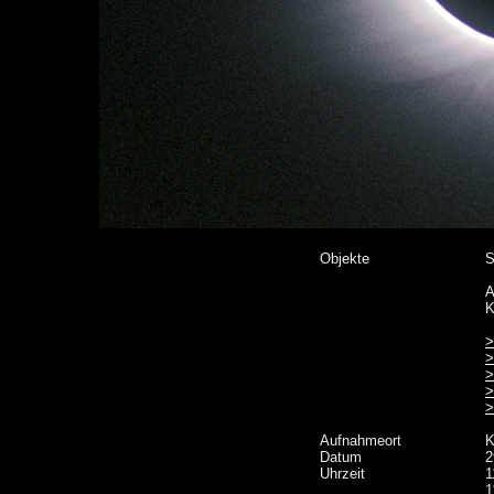
Objekte
S
A
K
>
>
>
>
>
Aufnahmeort
K
Datum
2
Uhrzeit
1
1