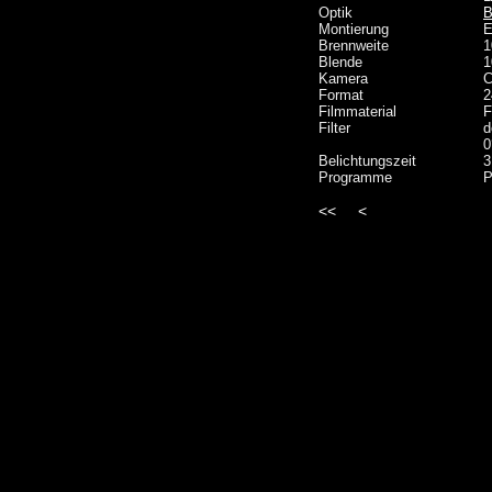
Optik
B
Montierung
E
Brennweite
1
Blende
1
Kamera
C
Format
2
Filmmaterial
F
Filter
d
0
Belichtungszeit
3
Programme
P
<<
<