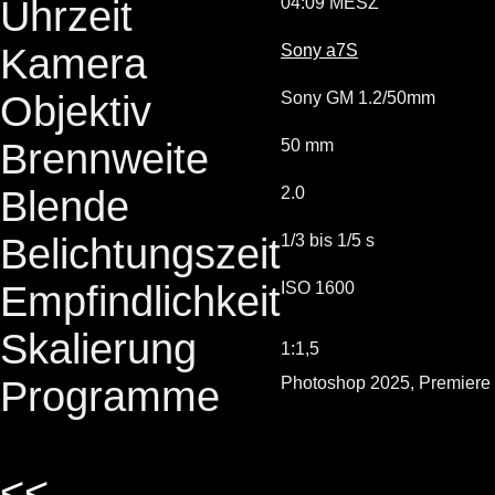
Uhrzeit
04:09 MESZ
Kamera
Sony a7S
Objektiv
Sony GM 1.2/50mm
Brennweite
50 mm
Blende
2.0
Belichtungszeit
1/3 bis 1/5 s
Empfindlichkeit
ISO 1600
Skalierung
1:1,5
Programme
Photoshop 2025, Premiere
<<