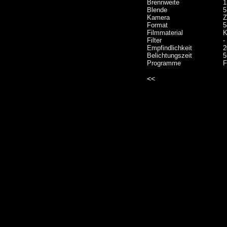
Brennweite
1
Blende
5
Kamera
Z
Format
5
Filmmaterial
K
Filter
-
Empfindlichkeit
2
Belichtungszeit
5
Programme
F
<<