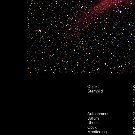
Objekt
K
Sternbild
P
D
k
Aufnahmeort
G
Datum
8
Uhrzeit
2
Optik
Z
Montierung
V