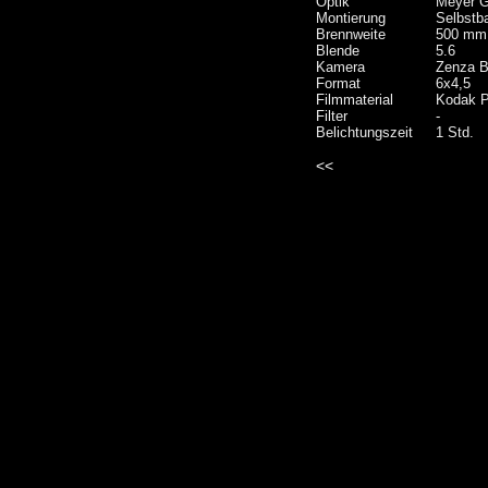
Optik
Meyer Gö
Montierung
Selbstb
Brennweite
500 mm
Blende
5.6
Kamera
Zenza B
Format
6x4,5
Filmmaterial
Kodak P
Filter
-
Belichtungszeit
1 Std.
<<