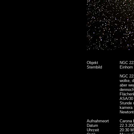
Objekt
NGC 22
Sternbild
Einhorn
NGC 223
wolke, d
aber weg
dennoch 
Flächenh
ASA/30 
Stunde n
kamera 
Newtont
Aufnahmeort
Carona 
Datum
22.3.20
Uhrzeit
20:30 M